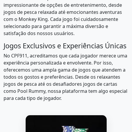
impressionante de opções de entretenimento, desde
jogos de pesca relaxada até emocionantes aventuras
com o Monkey King. Cada jogo foi cuidadosamente
selecionado para garantir a máxima diversão e
satisfação dos nossos usuários.
Jogos Exclusivos e Experiências Únicas
No CPF911, acreditamos que cada jogador merece uma
experiência personalizada e envolvente. Por isso,
oferecemos uma ampla gama de jogos que atendem a
todos os gostos e preferências. Desde os relaxantes
jogos de pesca até os desafiadores jogos de cartas
como Pool Rummy, nossa plataforma tem algo especial
para cada tipo de jogador.