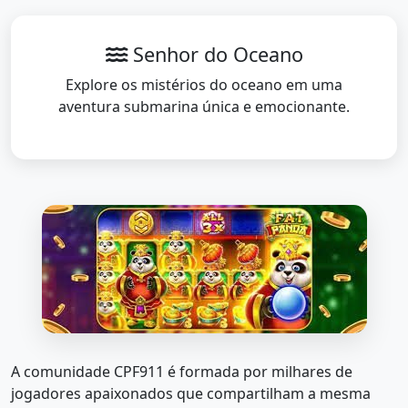
Senhor do Oceano
Explore os mistérios do oceano em uma
aventura submarina única e emocionante.
A comunidade CPF911 é formada por milhares de
jogadores apaixonados que compartilham a mesma