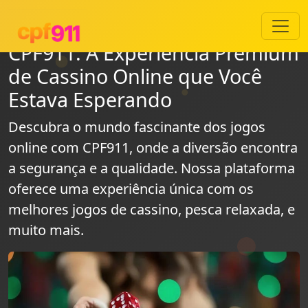
CPF911: A Experiência Premium
de Cassino Online que Você
Estava Esperando
Descubra o mundo fascinante dos jogos
online com CPF911, onde a diversão encontra
a segurança e a qualidade. Nossa plataforma
oferece uma experiência única com os
melhores jogos de cassino, pesca relaxada, e
muito mais.