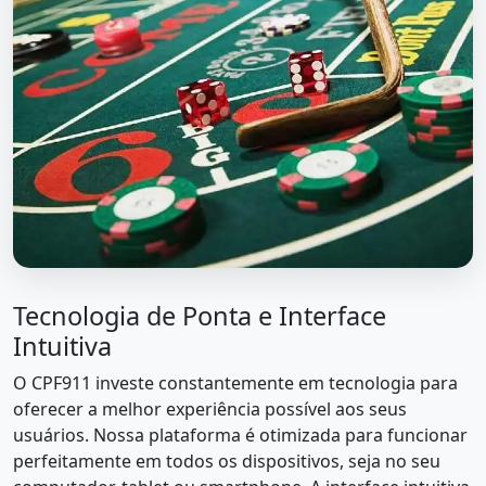
Tecnologia de Ponta e Interface
Intuitiva
O CPF911 investe constantemente em tecnologia para
oferecer a melhor experiência possível aos seus
usuários. Nossa plataforma é otimizada para funcionar
perfeitamente em todos os dispositivos, seja no seu