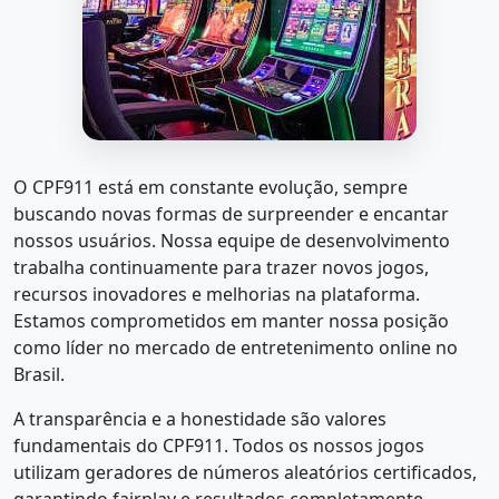
O CPF911 está em constante evolução, sempre
buscando novas formas de surpreender e encantar
nossos usuários. Nossa equipe de desenvolvimento
trabalha continuamente para trazer novos jogos,
recursos inovadores e melhorias na plataforma.
Estamos comprometidos em manter nossa posição
como líder no mercado de entretenimento online no
Brasil.
A transparência e a honestidade são valores
fundamentais do CPF911. Todos os nossos jogos
utilizam geradores de números aleatórios certificados,