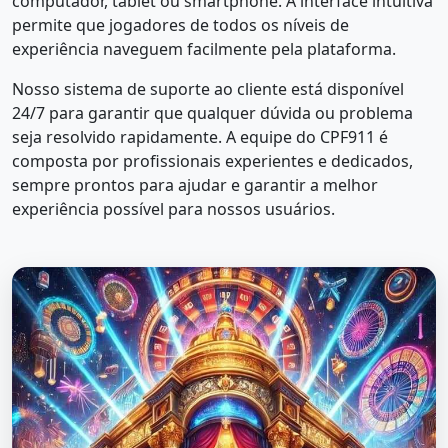
computador, tablet ou smartphone. A interface intuitiva
permite que jogadores de todos os níveis de
experiência naveguem facilmente pela plataforma.
Nosso sistema de suporte ao cliente está disponível
24/7 para garantir que qualquer dúvida ou problema
seja resolvido rapidamente. A equipe do CPF911 é
composta por profissionais experientes e dedicados,
sempre prontos para ajudar e garantir a melhor
experiência possível para nossos usuários.