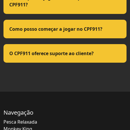
CPF911?
Como posso começar a jogar no CPF911?
O CPF911 oferece suporte ao cliente?
Navegação
Pesca Relaxada
Monkey King